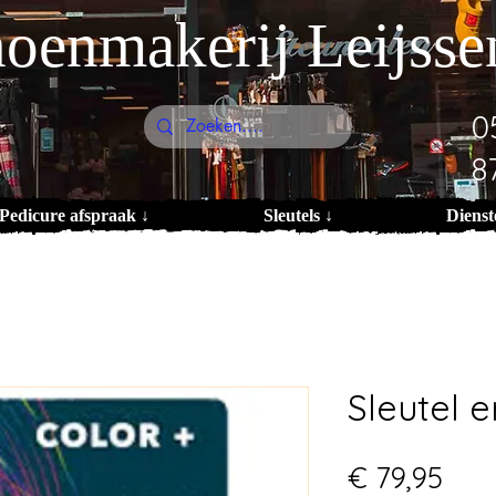
oenmakerij Leijsse
0
8
Pedicure afspraak ↓
Sleutels ↓
Dienst
Sleutel 
Prij
€ 79,95