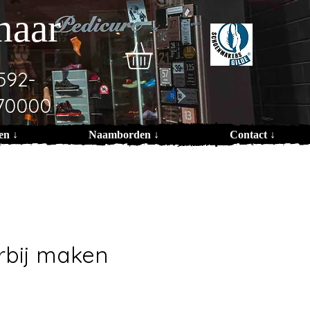
naar
592-
70000
en ↓
Naamborden ↓
Contact ↓
erbij maken
s