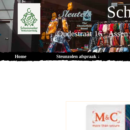
Sch
Oudestraat 16 Assen
Home
Steunzolen afspraak ↓