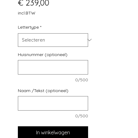
Prijs
€ 239,00
incl.BTW
Lettertype
*
Huisnummer (optioneel)
0/500
Naam /Tekst (optioneel)
0/500
In winkelwagen