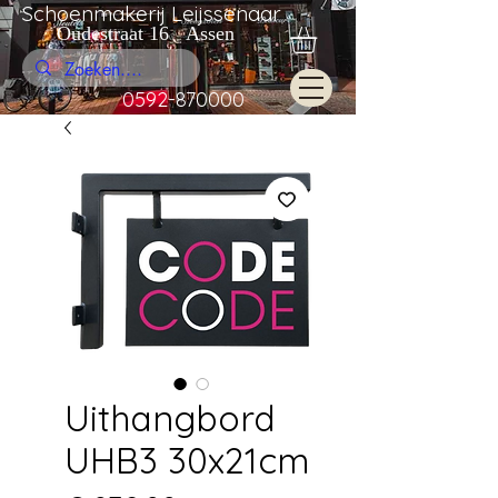
Schoenmakerij Leijssenaar
Oudestraat 16 Assen
0592-870000
Uithangbord
UHB3 30x21cm