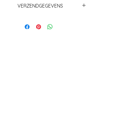
VERZENDGEGEVENS
Levering+/_ 1 week