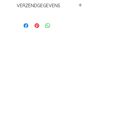
VERZENDGEGEVENS
Levering+/_ 1 week