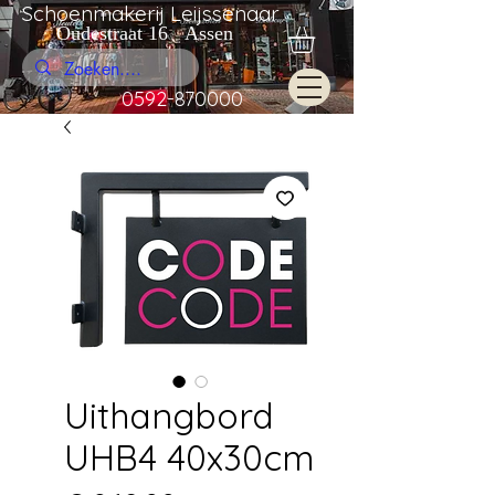
Schoenmakerij Leijssenaar
Oudestraat 16 Assen
0592-870000
Uithangbord
UHB4 40x30cm