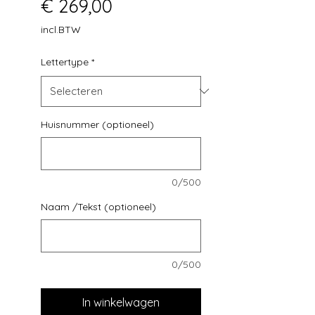
Prijs
€ 269,00
incl.BTW
Lettertype
*
Huisnummer (optioneel)
0/500
Naam /Tekst (optioneel)
0/500
In winkelwagen