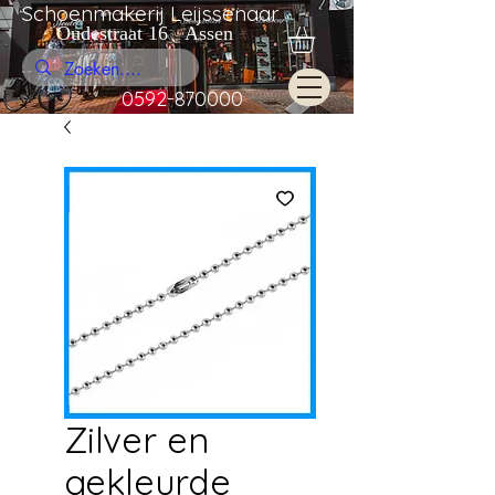
Schoenmakerij Leijssenaar
Oudestraat 16 Assen
0592-870000
Zilver en
gekleurde