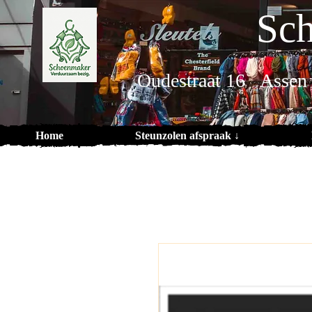
Sch
Oudestraat 16 Assen
Home
Steunzolen afspraak ↓