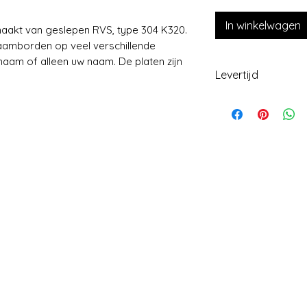
In winkelwagen
kt van geslepen RVS, type 304 K320.
naamborden op veel verschillende
aam of alleen uw naam. De platen zijn
Levertijd
Levering +/- 2 we