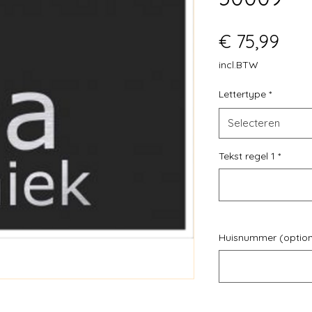
Prij
€ 75,99
incl.BTW
Lettertype
*
Selecteren
Tekst regel 1
*
Huisnummer (option