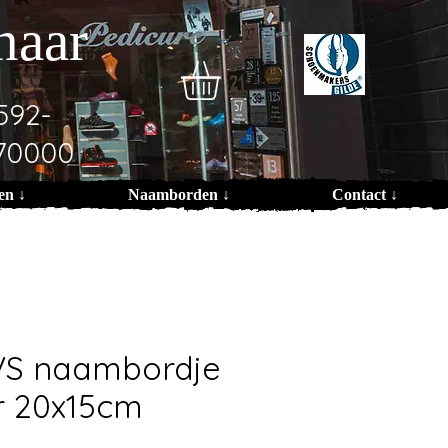
naar
592-
70000
en ↓
Naamborden ↓
Contact ↓
VS naambordje
r 20x15cm