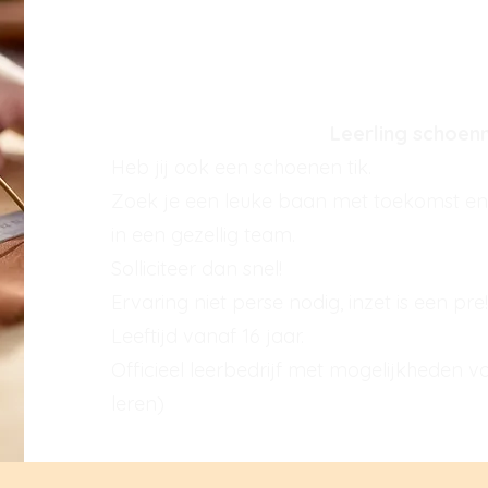
Leerling schoe
Heb jij ook een schoenen tik.
Zoek je een leuke baan met toekomst en
in een gezellig team.
Solliciteer dan snel!
Ervaring niet perse nodig, inzet is een pre!
Leeftijd vanaf 16 jaar.
Officieel leerbedrijf met mogelijkheden 
leren)