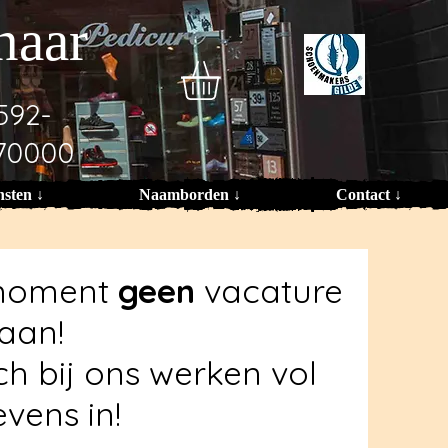
naar
592-
70000
nsten ↓
Naamborden ↓
Contact ↓
t moment
geen
vacature
aan!
ch bij ons werken vol
vens in!