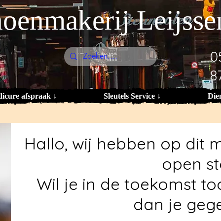
oenmakerij Leijsse
0
8
dicure afspraak ↓
Sleutels Service ↓
Die
Hallo, wij hebben op di
open st
Wil je in de toekomst to
dan je gege