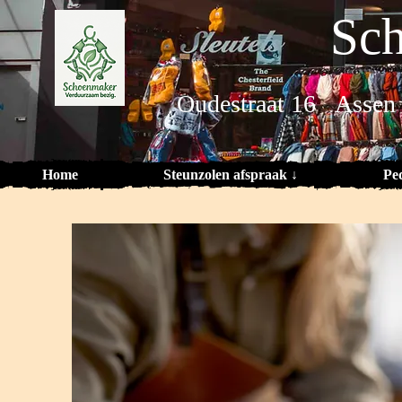
Sch
Oudestraat 16 Assen
Home
Steunzolen afspraak ↓
Pe