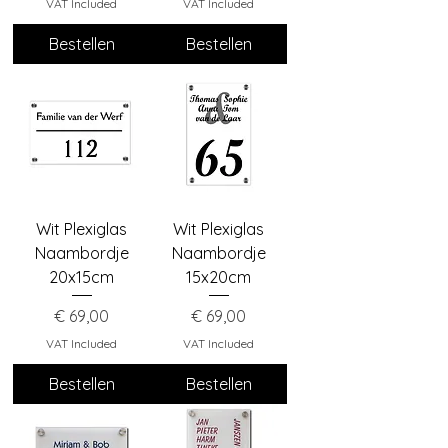
VAT Included
VAT Included
Bestellen
Bestellen
Wit Plexiglas
Wit Plexiglas
Naambordje
Naambordje
20x15cm
15x20cm
Price
Price
€ 69,00
€ 69,00
VAT Included
VAT Included
Bestellen
Bestellen