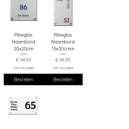
Plexiglas
Plexiglas
Naambord
Naambord
20x20cm
15x30cmm
Price
Price
€ 94,95
€ 94,95
VAT Included
VAT Included
Bestellen
Bestellen