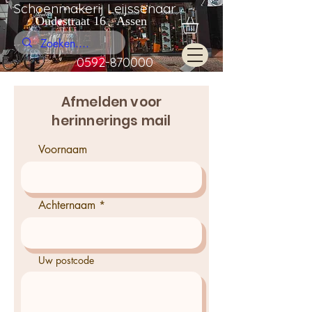
Schoenmakerij Leijssenaar
Oudestraat 16 Assen
0592-870000
Afmelden voor
herinnerings mail
Voornaam
Achternaam
Uw postcode