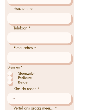
Huisnummer
Telefoon
E-mailadres
R
Diensten
*
e
Steunzolen
q
u
Pedicure
i
Beide
r
e
Kies de reden
d
Vertel ons graag meer...