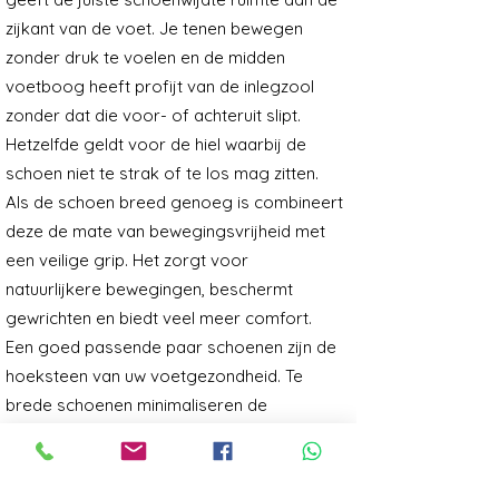
zijkant van de voet. Je tenen bewegen
zonder druk te voelen en de midden
voetboog heeft profijt van de inlegzool
zonder dat die voor- of achteruit slipt.
Hetzelfde geldt voor de hiel waarbij de
schoen niet te strak of te los mag zitten.
Als de schoen breed genoeg is combineert
deze de mate van bewegingsvrijheid met
een veilige grip. Het zorgt voor
natuurlijkere bewegingen, beschermt
gewrichten en biedt veel meer comfort.
Een goed passende paar schoenen zijn de
hoeksteen van uw voetgezondheid. Te
brede schoenen minimaliseren de
ondersteunende functie en minimaliseren
de grip. Te strakke schoenen leiden tot
drukpijn en blaarvorming; in extreme