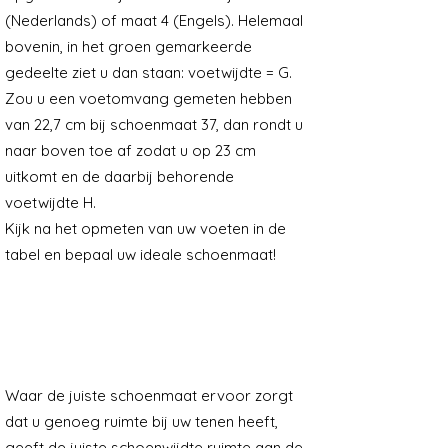
(Nederlands) of maat 4 (Engels). Helemaal
bovenin, in het groen gemarkeerde
gedeelte ziet u dan staan: voetwijdte = G.
Zou u een voetomvang gemeten hebben
van 22,7 cm bij schoenmaat 37, dan rondt u
naar boven toe af zodat u op 23 cm
uitkomt en de daarbij behorende
voetwijdte H.
Kijk na het opmeten van uw voeten in de
tabel en bepaal uw ideale schoenmaat!
Het belang van schoenwijdtes
voor de pasvorm en de
voetgezondheid
Waar de juiste schoenmaat ervoor zorgt
dat u genoeg ruimte bij uw tenen heeft,
geeft de juiste schoenwijdte ruimte aan de