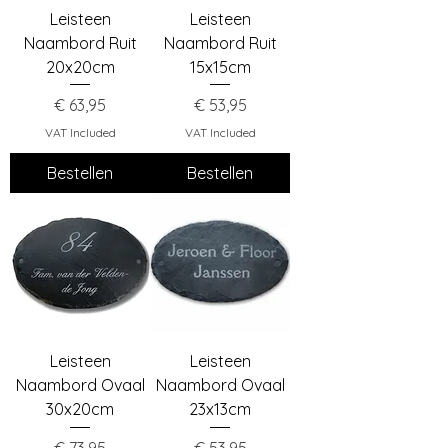
Leisteen
Leisteen
Naambord Ruit
Naambord Ruit
20x20cm
15x15cm
Price
Price
€ 63,95
€ 53,95
VAT Included
VAT Included
Bestellen
Bestellen
Leisteen
Leisteen
Naambord Ovaal
Naambord Ovaal
30x20cm
23x13cm
Price
Price