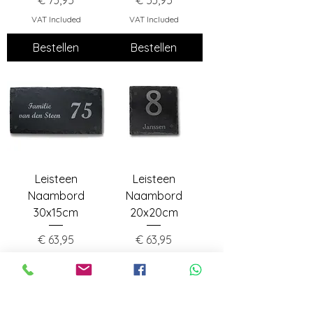
€ 73,95
€ 53,95
VAT Included
VAT Included
Bestellen
Bestellen
Leisteen
Leisteen
Naambord
Naambord
30x15cm
20x20cm
Price
Price
€ 63,95
€ 63,95
VAT Included
VAT Included
Bestellen
Bestellen