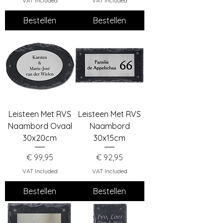
VAT Included
VAT Included
Bestellen
Bestellen
Leisteen Met RVS
Leisteen Met RVS
Naambord Ovaal
Naambord
30x20cm
30x15cm
Price
Price
€ 99,95
€ 92,95
VAT Included
VAT Included
Bestellen
Bestellen