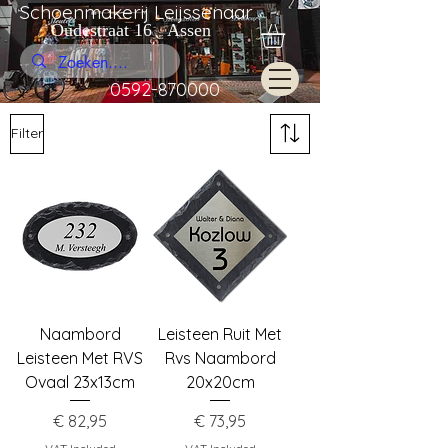
Schoenmakerij Leijssenaar
Oudestraat 16 Assen
0592-870000
Filter
Naambord
Leisteen Ruit Met
Leisteen Met RVS
Rvs Naambord
Ovaal 23x13cm
20x20cm
Price
Price
€ 82,95
€ 73,95