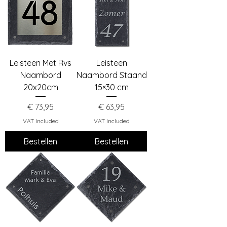
Leisteen Met Rvs
Leisteen
Naambord
Naambord Staand
20x20cm
15×30 cm
Price
Price
€ 73,95
€ 63,95
VAT Included
VAT Included
Bestellen
Bestellen