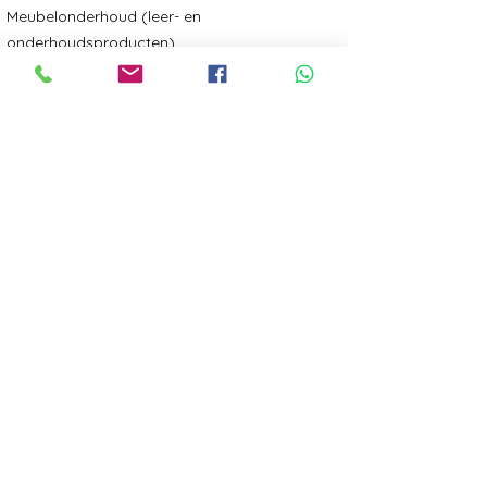
Meubelonderhoud (leer- en
onderhoudsproducten)
🗝 Service & Accessoires
Sleutelservice
,
Autosleutel
,
Nieuwe behuizing
autosleutel, Huissleutel, Kluissleutel,
Certificaat
sleutel,
Dierenpenningen
(gegraveerd)
Naamborden
Leren riemen
Schoenpoetskisten
Traditioneel & Comfort
Klompen
Klomppantoffels
Vakmanschap met Toekomstvisie
Schoenmakerij Leijssenaar combineert
ambacht, orthopedische kennis, reiniging,