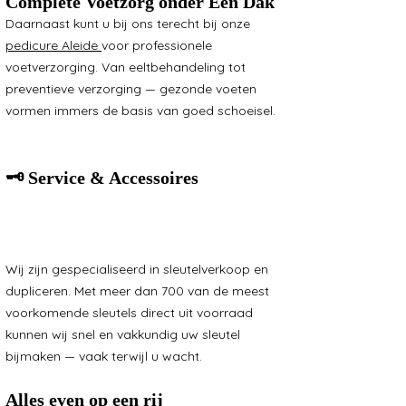
Complete Voetzorg onder Eén Dak
Daarnaast kunt u bij ons terecht bij onze
pedicure Aleide
voor professionele
voetverzorging. Van eeltbehandeling tot
preventieve verzorging — gezonde voeten
vormen immers de basis van goed schoeisel.
🗝 Service & Accessoires
Sleutelservice, Autosleutel, Nieuwe behuizing
autosleutel, Huissleutel, Kluissleutel, Certificaat
sleutel
Wij zijn gespecialiseerd in sleutelverkoop en
dupliceren. Met meer dan 700 van de meest
voorkomende sleutels direct u
it voorraad
kunnen wij snel en vakkundig uw sleutel
bijmaken — vaak terwijl u wacht.
Alles even op een rij