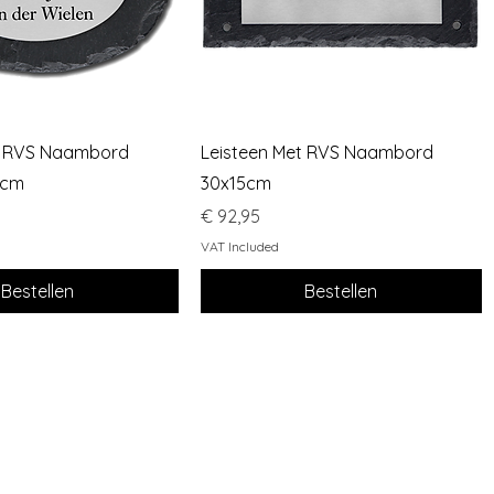
Quick View
Quick View
t RVS Naambord
Leisteen Met RVS Naambord
0cm
30x15cm
Price
€ 92,95
VAT Included
Bestellen
Bestellen