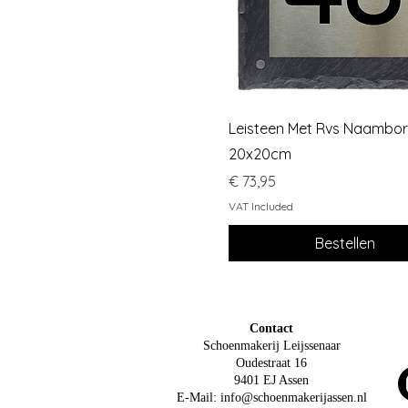
Quick View
Leisteen Met Rvs Naambo
20x20cm
Price
€ 73,95
VAT Included
Bestellen
Contact
Schoenmakerij Leijssenaar
Oudestraat 16
9401 EJ Assen
E-Mail:
info@schoenmakerijassen.nl