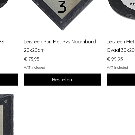
Quick View
VS
Leisteen Ruit Met Rvs Naambord
Leisteen Me
20x20cm
Ovaal 30x2
Price
Price
€ 73,95
€ 99,95
VAT Included
VAT Included
Bestellen