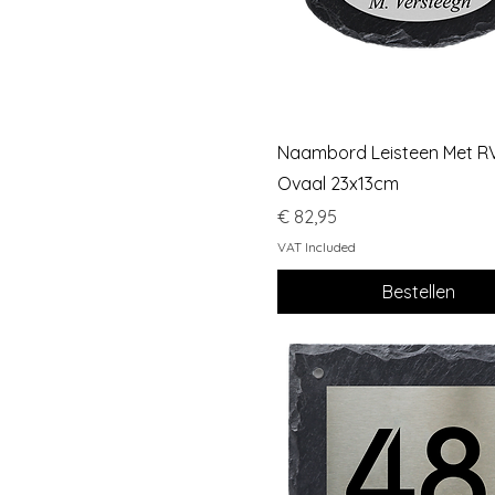
Quick View
Naambord Leisteen Met R
Ovaal 23x13cm
Price
€ 82,95
VAT Included
Bestellen