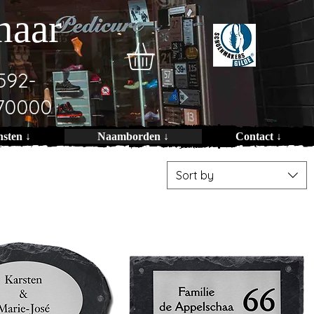
naar
592-
70000
nsten ↓
Naamborden ↓
Contact ↓
Sort by