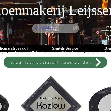
oenmakerij Leijsse
0
8
dicure afspraak ↓
Sleutels Service ↓
Die
Terug naar overzicht naamborden