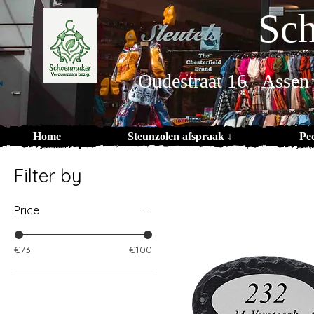
Sch
Oudestraat 16 Assen
Home
Steunzolen afspraak ↓
Pe
Filter by
Price
€73
€100