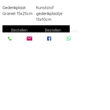
Gedenkplaat
Kunststof
Graniet 15x25cm
gedenkplaatje
15x10cm
Bestellen
Bestellen
Gedenksteen
Gedenkplaat
hond
messing
huisdieren
Bestellen
Bestellen