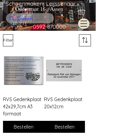
Schoenmakerij Leijssenaar
Oudestraat 16 Assen
0592-870000
Filter
RVS Gedenkplaat
RVS Gedenkplaat
42x29,7cm A3
20x12cm
formaat
Bestellen
Bestellen