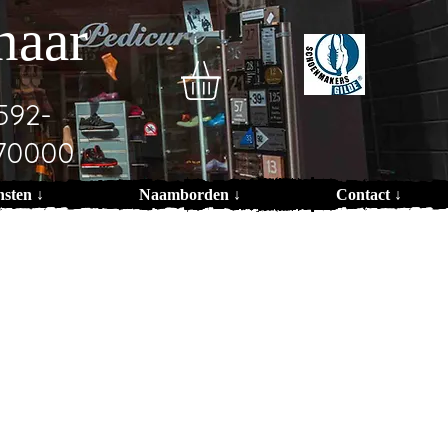
naar
592-
70000
nsten ↓
Naamborden ↓
Contact ↓