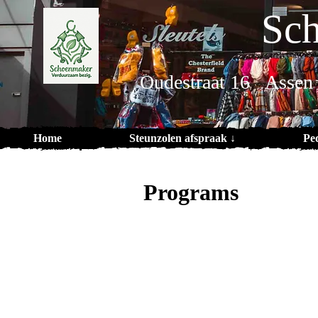
Sch
Oudestraat 16 Assen
Home
Steunzolen afspraak ↓
Pe
Programs