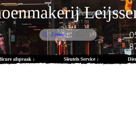
oenmakerij Leijsse
0
8
dicure afspraak ↓
Sleutels Service ↓
Die