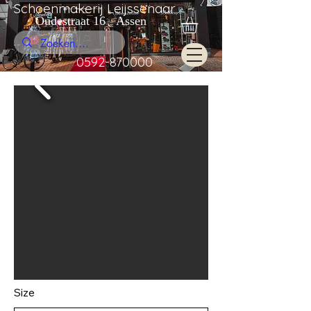
Schoenmakerij Leijssenaar
Oudestraat 16 Assen
0592-870000
Size