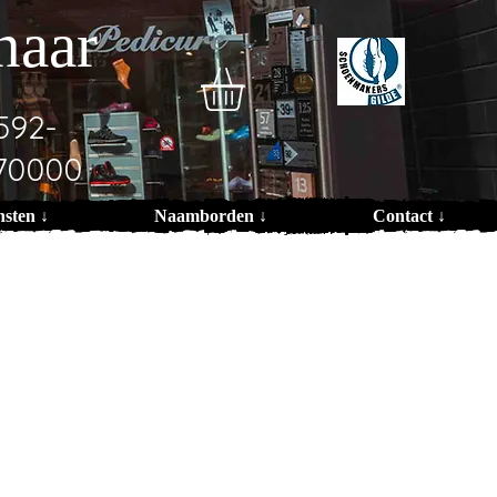
naar
592-
70000
nsten ↓
Naamborden ↓
Contact ↓