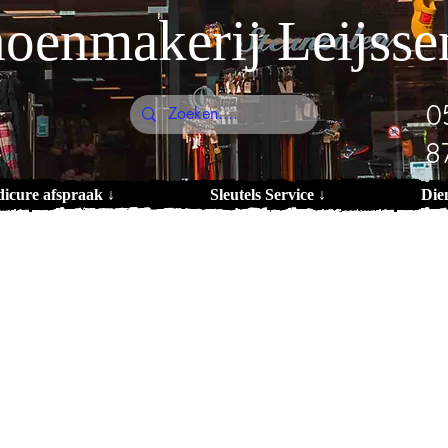
oenmakerij Leijsse
0
8
dicure afspraak ↓
Sleutels Service ↓
Die