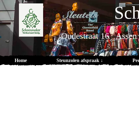
Sch
Oudestraat 16 Assen
Home
Steunzolen afspraak ↓
Pe