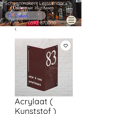
Schoenmakerij Leijssenaar
Oudestraat 16 Assen
0592-870000
Acrylaat (
Kunststof )