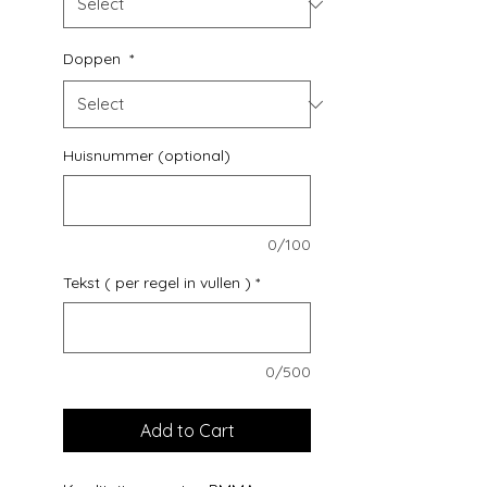
Doppen
*
Huisnummer (optional)
0/100
Tekst ( per regel in vullen )
*
0/500
Add to Cart