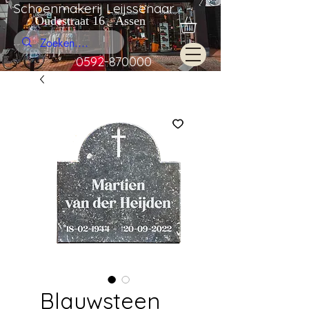
Schoenmakerij Leijssenaar
Oudestraat 16 Assen
0592-870000
Blauwsteen