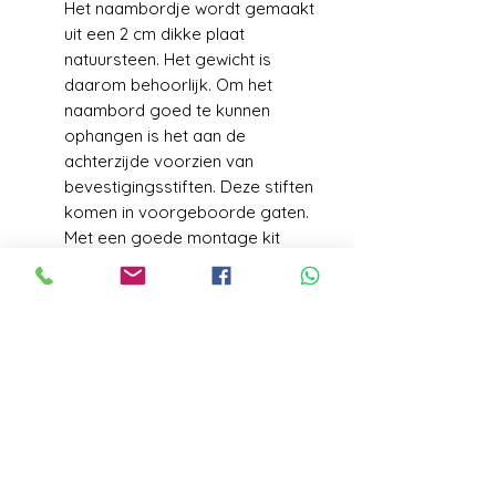
Het naambordje wordt gemaakt
uit een 2 cm dikke plaat
natuursteen. Het gewicht is
daarom behoorlijk. Om het
naambord goed te kunnen
ophangen is het aan de
achterzijde voorzien van
bevestigingsstiften. Deze stiften
komen in voorgeboorde gaten.
Met een goede montage kit
blijft het naambord op zijn plek.
VERZENDGEGEVENS
Levering+/_ 1 week