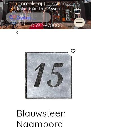
Schoenmakerij Leijssenaar
Oudestraat 16 Assen
0592-870000
Blauwsteen
Naambord