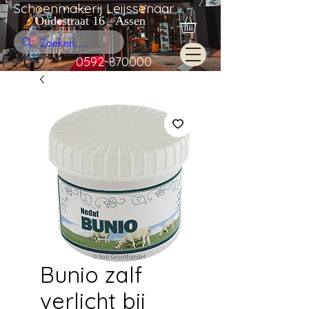
Schoenmakerij Leijssenaar
Oudestraat 16 Assen
0592-870000
Bunio zalf
verlicht bij