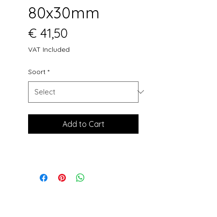
80x30mm
Price
€ 41,50
VAT Included
Soort
*
Add to Cart