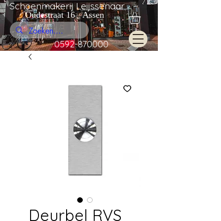
Schoenmakerij Leijssenaar
Oudestraat 16 Assen
0592-870000
Deurbel RVS