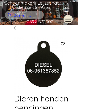
Schoenmakerij Leijssenaar
Oudestraat 16 Assen
0592-870000
Dieren honden
penningen