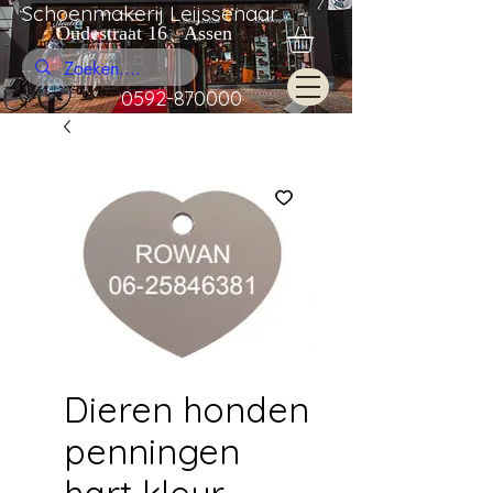
Schoenmakerij Leijssenaar
Oudestraat 16 Assen
0592-870000
Dieren honden
penningen
hart kleur