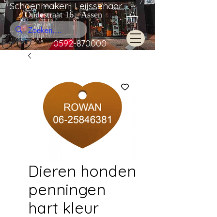
Schoenmakerij Leijssenaar
Oudestraat 16 Assen
0592-870000
Dieren honden
penningen
hart kleur