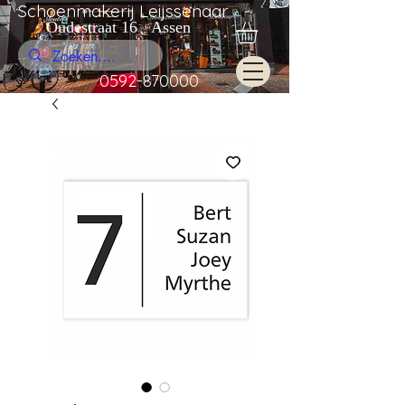
Schoenmakerij Leijssenaar
Oudestraat 16 Assen
0592-870000