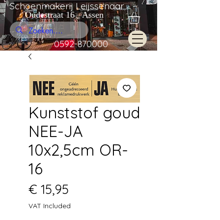
Schoenmakerij Leijssenaar
Oudestraat 16 Assen
0592-870000
Kunststof goud
NEE-JA
10x2,5cm OR-
16
Price
€ 15,95
VAT Included