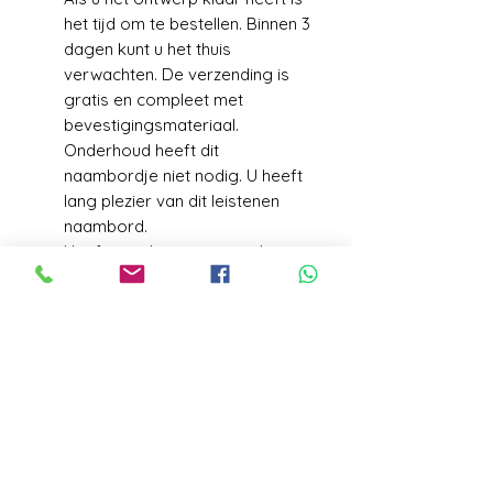
het tijd om te bestellen. Binnen 3
dagen kunt u het thuis
verwachten. De verzending is
gratis en compleet met
bevestigingsmateriaal.
Onderhoud heeft dit
naambordje niet nodig. U heeft
lang plezier van dit leistenen
naambord.
Heeft u toch een iets moderne
smaak dan is leisteen
gecombineerd met een RVS
voorplaat vast iets voor u.
VERZENDGEGEVENS
Levering+/_ 1 week