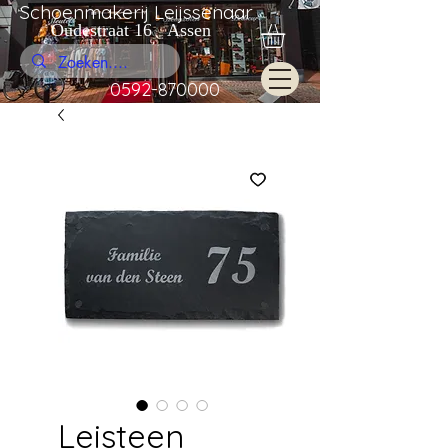
Schoenmakerij Leijssenaar
Oudestraat 16 Assen
0592-870000
Leisteen