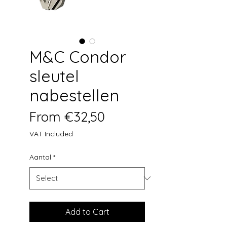
M&C Condor
sleutel
nabestellen
Sale Price
From
€32,50
VAT Included
Aantal
*
Add to Cart