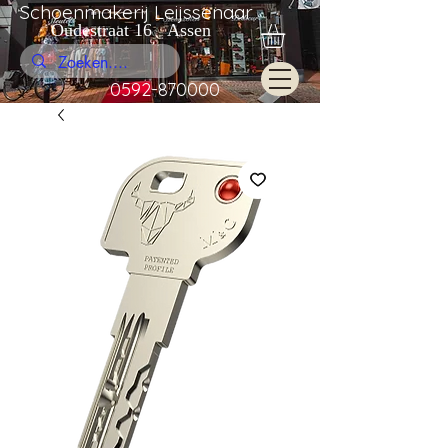
Schoenmakerij Leijssenaar
Oudestraat 16 Assen
0592-870000