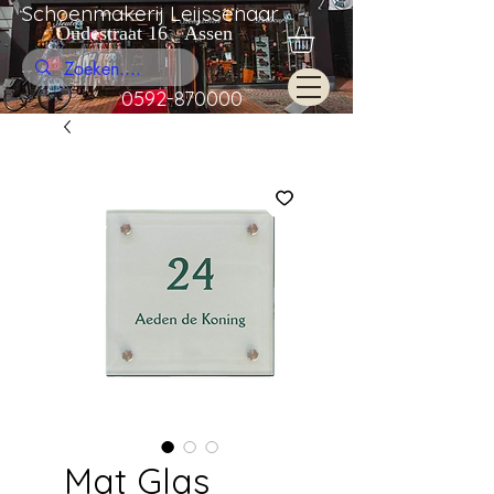
Schoenmakerij Leijssenaar
Oudestraat 16 Assen
0592-870000
Mat Glas