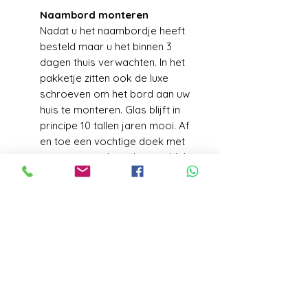
Naambord monteren
Nadat u het naambordje heeft
besteld maar u het binnen 3
dagen thuis verwachten. In het
pakketje zitten ook de luxe
schroeven om het bord aan uw
huis te monteren. Glas blijft in
principe 10 tallen jaren mooi. Af
en toe een vochtige doek met
wat zeep zonder schuurmiddel is
meer dan voldoende voor
jarenlang plezier van uw naam
bord.
VERZENDGEGEVENS
Levering+/_ 1 week