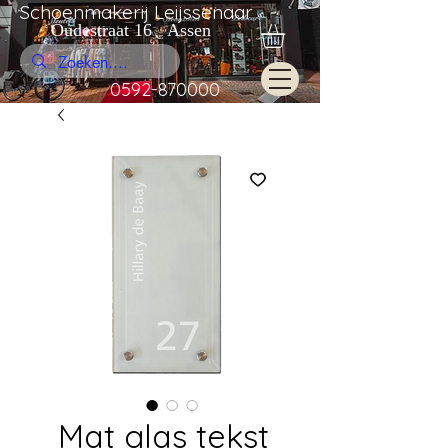
Schoenmakerij Leijssenaar
Oudestraat 16 Assen
0592-870000
Mat glas tekst