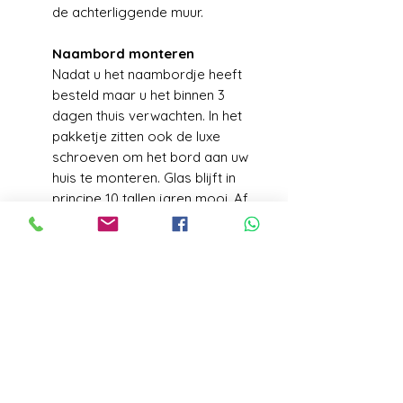
de achterliggende muur.
Naambord monteren
Nadat u het naambordje heeft
besteld maar u het binnen 3
dagen thuis verwachten. In het
pakketje zitten ook de luxe
schroeven om het bord aan uw
huis te monteren. Glas blijft in
principe 10 tallen jaren mooi. Af
en toe een vochtige doek met
wat zeep zonder schuurmiddel is
meer dan voldoende voor
jarenlang plezier van uw naam
bord.
VERZENDGEGEVENS
Levering+/_ 1 week