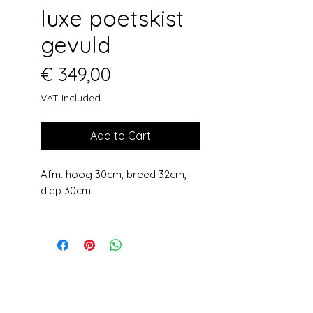
luxe poetskist
gevuld
Price
€ 349,00
VAT Included
Add to Cart
Afm. hoog 30cm, breed 32cm,
diep 30cm