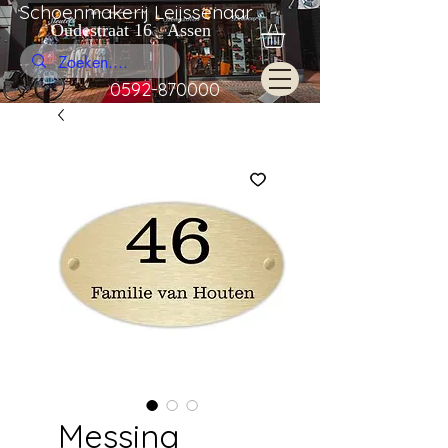
Schoenmakerij Leijssenaar
Oudestraat 16 Assen
0592-870000
Messing