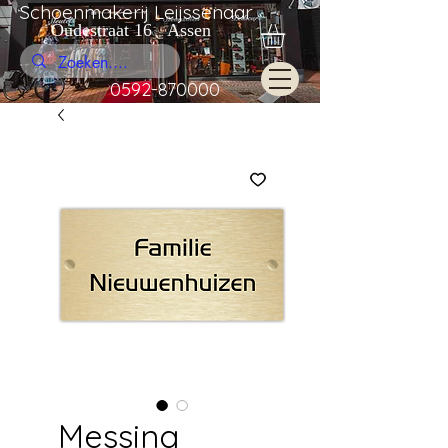
Schoenmakerij Leijssenaar
Oudestraat 16 Assen
0592-870000
Messing