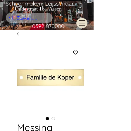
Schoenmakerij Leijssenaar
Oudestraat 16 Assen
0592-870000
Messing