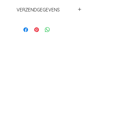
VERZENDGEGEVENS
Levering +/_ 1 week