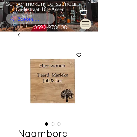
Schoenmakerij Leijssenaar
Oudestraat 16 Assen
0592-870000
Naambord