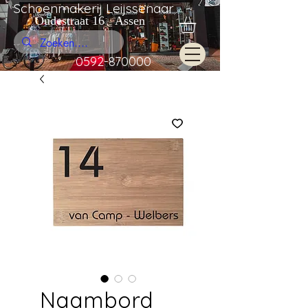
Schoenmakerij Leijssenaar
Oudestraat 16 Assen
0592-870000
Naambord