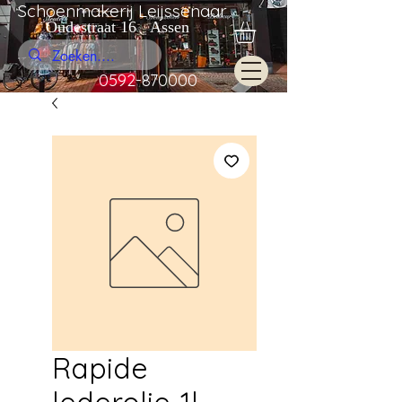
Schoenmakerij Leijssenaar
Oudestraat 16 Assen
0592-870000
Rapide
lederolie-1l