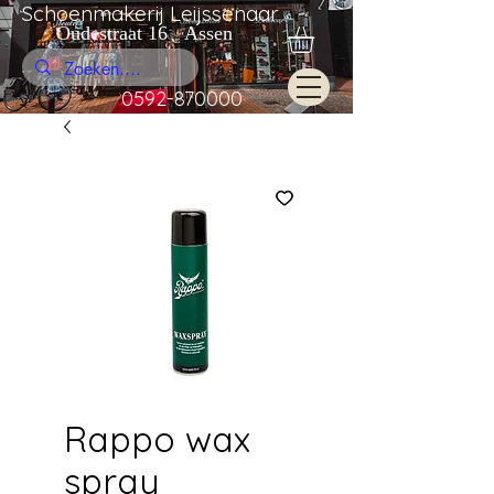
Schoenmakerij Leijssenaar
Oudestraat 16 Assen
0592-870000
Rappo wax
spray