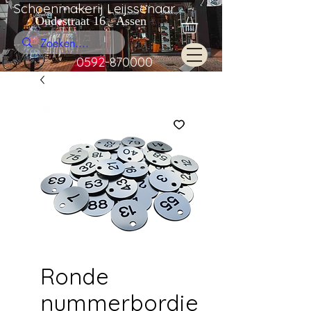
Schoenmakerij Leijssenaar
Oudestraat 16 Assen
0592-870000
Ronde
nummerbordje