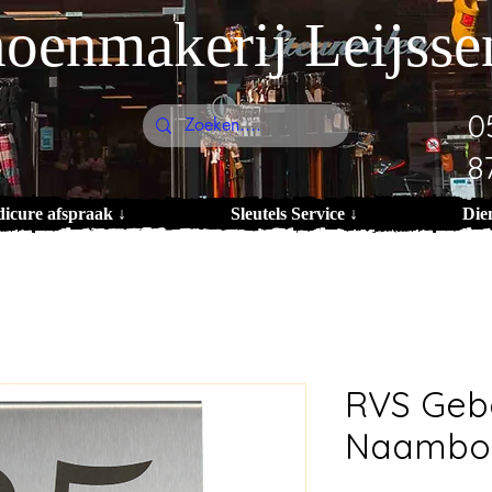
oenmakerij Leijsse
0
8
dicure afspraak ↓
Sleutels Service ↓
Die
RVS Geb
Naambor