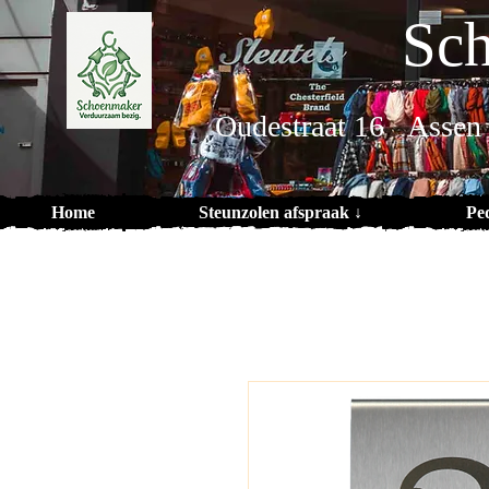
Sch
Oudestraat 16 Assen
Home
Steunzolen afspraak ↓
Pe