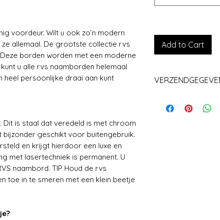
g voordeur. Wilt u ook zo’n modern
ze allemaal. De grootste collectie rvs
Add to Cart
. Deze borden worden met een moderne
 kunt u alle rvs naamborden helemaal
n heel persoonlijke draai aan kunt
VERZENDGEGEVE
Levering+/_ 1 we
. Dit is staal dat veredeld is met chroom
t bijzonder geschikt voor buitengebruik.
eld en krijgt hierdoor een luxe en
ng met lasertechniek is permanent. U
t RVS naambord. TIP Houd de rvs
 toe in te smeren met een klein beetje
je?