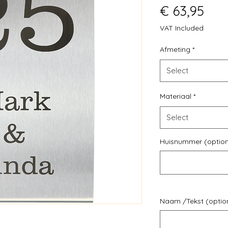
Pric
€ 63,95
VAT Included
Afmeting
*
Select
Materiaal
*
Select
Huisnummer (option
Naam /Tekst (optio