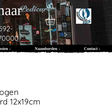
naar
592-
70000
nsten ↓
Naamborden ↓
Contact ↓
ogen
d 12x19cm