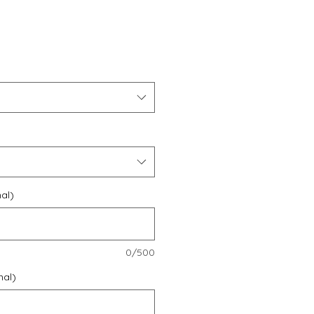
e
al)
0/500
nal)