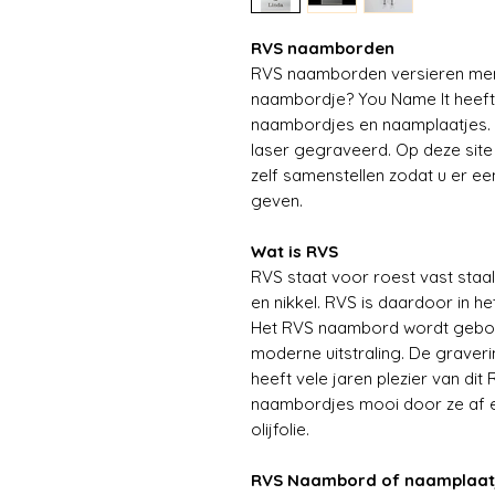
RVS naamborden
RVS naamborden versieren meni
naambordje? You Name It heeft 
naambordjes en naamplaatjes
laser gegraveerd. Op deze site
zelf samenstellen zodat u er ee
geven.
Wat is RVS
RVS staat voor roest vast staal
en nikkel. RVS is daardoor in he
Het RVS naambord wordt geborst
moderne uitstraling. De graveri
heeft vele jaren plezier van di
naambordjes mooi door ze af en
olijfolie.
RVS Naambord of naamplaat