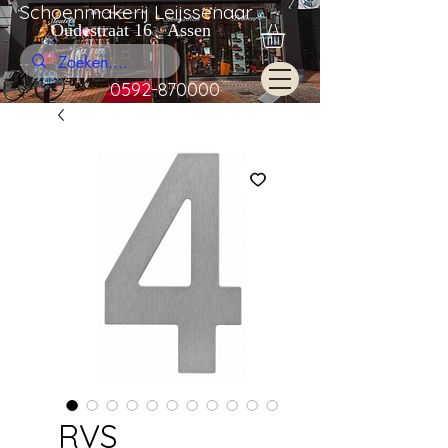
Schoenmakerij Leijssenaar
Oudestraat 16 Assen
0592-870000
RVS