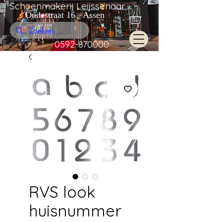
Schoenmakerij Leijssenaar
Oudestraat 16 Assen
0592-870000
RVS look
huisnummer