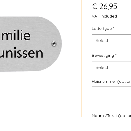
Pric
€ 26,95
VAT Included
Lettertype
*
Select
Bevestiging
*
Select
Huisnummer (option
Naam /Tekst (optio