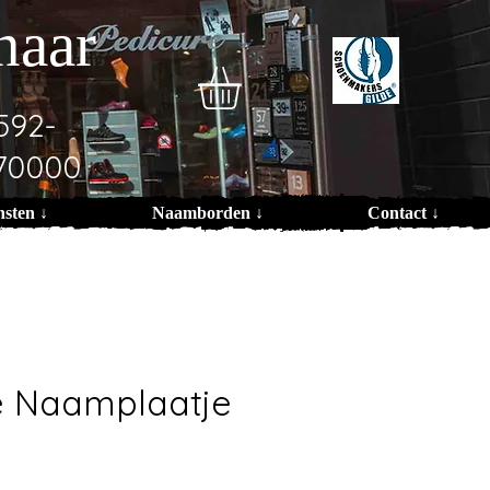
naar
592-
70000
nsten ↓
Naamborden ↓
Contact ↓
e Naamplaatje