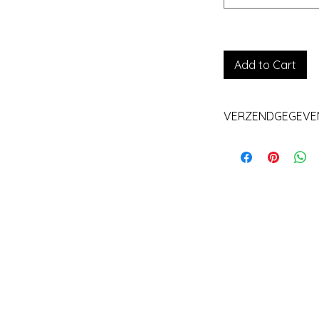
Add to Cart
VERZENDGEGEVE
Levering+/_ 1 we