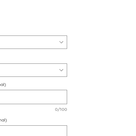
e
al)
0/100
nal)