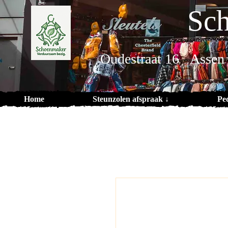
Sch
Oudestraat 16 Assen
Home
Steunzolen afspraak ↓
Pe