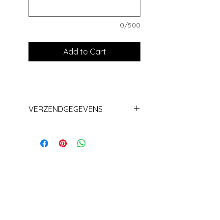
0/500
Add to Cart
VERZENDGEGEVENS
Levering+/_ 1 week