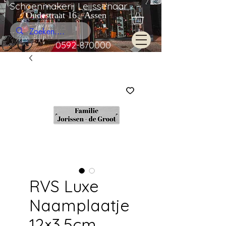
Schoenmakerij Leijssenaar
Oudestraat 16 Assen
0592-870000
RVS Luxe
Naamplaatje
12×3,5cm