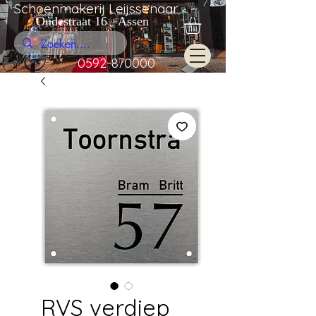
Schoenmakerij Leijssenaar
Oudestraat 16 Assen
0592-870000
RVS verdiep