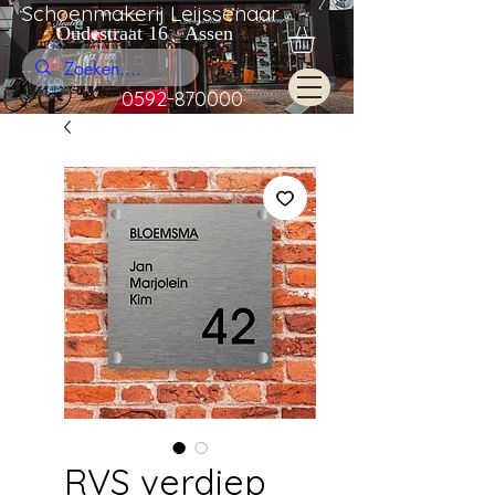
Schoenmakerij Leijssenaar
Oudestraat 16 Assen
0592-870000
RVS verdiep