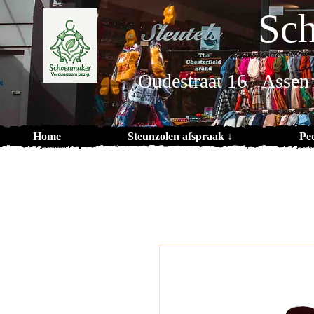
Sch
Oudestraat 16 Assen
Home
Steunzolen afspraak ↓
Pe