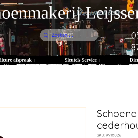
oenmakerij Leijsse
0
8
dicure afspraak ↓
Sleutels Service ↓
Die
Schoene
cederho
SKU: 9910026