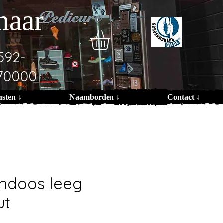
naar
592-
70000
nsten ↓
Naamborden ↓
Contact ↓
ndoos leeg
ut