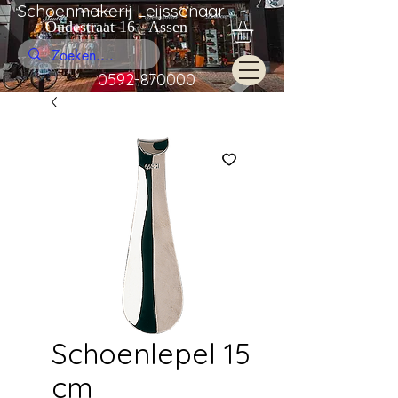
Schoenmakerij Leijssenaar
Oudestraat 16 Assen
0592-870000
Schoenlepel 15
cm