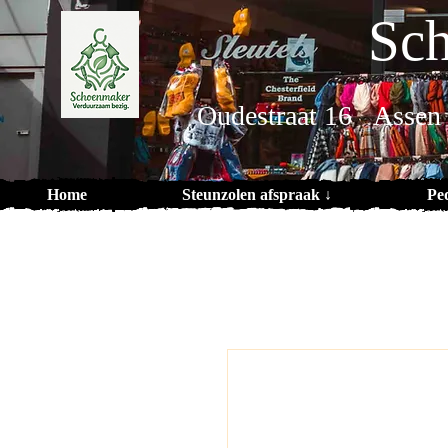
Sch
Oudestraat 16 Assen
Home
Steunzolen afspraak ↓
Pe