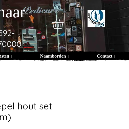
naar
592-
70000
nsten ↓
Naamborden ↓
Contact ↓
pel hout set
cm)