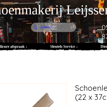
oenmakerij Leijsse
0
8
dicure afspraak ↓
Sleutels Service ↓
Die
Schoenle
(22 x 37