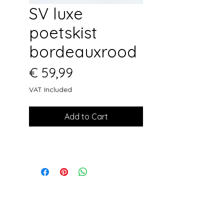
SV luxe
poetskist
bordeauxrood
Price
€ 59,99
VAT Included
Add to Cart