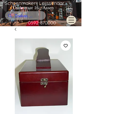
Schoenmakerij Leijssenaar
Oudestraat 16 Assen
0592-870000